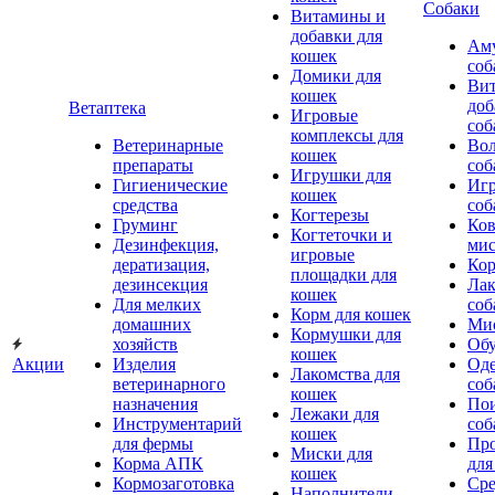
Собаки
Витамины и
добавки для
Аму
кошек
соб
Домики для
Ви
кошек
доб
Ветаптека
Игровые
соб
комплексы для
Ветеринарные
Вол
кошек
препараты
соб
Игрушки для
Гигиенические
Игр
кошек
средства
соб
Когтерезы
Груминг
Ков
Когтеточки и
Дезинфекция,
мис
игровые
дератизация,
Кор
площадки для
дезинсекция
Лак
кошек
Для мелких
соб
Корм для кошек
домашних
Мис
Кормушки для
хозяйств
Обу
кошек
Акции
Изделия
Оде
Лакомства для
ветеринарного
соб
кошек
назначения
Пои
Лежаки для
Инструментарий
соб
кошек
для фермы
Про
Миски для
Корма АПК
для
кошек
Кормозаготовка
Сре
Наполнители