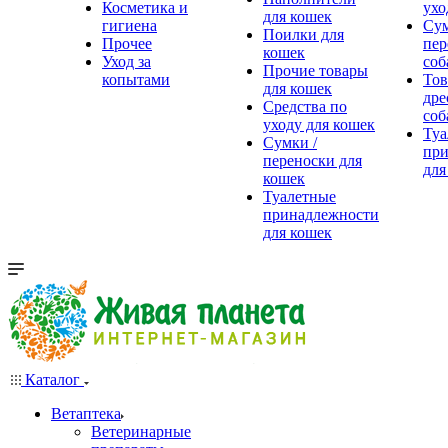
Косметика и
ухо
для кошек
гигиена
Сум
Поилки для
Прочее
пер
кошек
Уход за
соб
Прочие товары
копытами
Тов
для кошек
дре
Средства по
соб
уходу для кошек
Туа
Сумки /
при
переноски для
для
кошек
Туалетные
принадлежности
для кошек
Каталог
Ветаптека
Ветеринарные