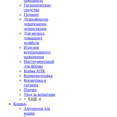
препараты
Гигиенические
средства
Груминг
Дезинфекция,
дератизация,
дезинсекция
Для мелких
домашних
хозяйств
Изделия
ветеринарного
назначения
Инструментарий
для фермы
Корма АПК
Кормозаготовка
Косметика и
гигиена
Прочее
Уход за копытами
+ ЕЩЕ 4
Кошки
Амуниция для
кошек