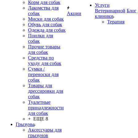
Корм для собак
Услуги
Лакомства для
Ветеринарной
Блог
собак
Акции
клиники
Миски для собак
Терапия
Обувь для собак
Одежда для собак
Поилки для
собак
Прочие товары
для собак
Средства по
уходу для собак
Сумки /
переноски для
собак
Товары для
дрессировки для
собак
Туалетные
принадлежности
для собак
+ ЕЩЕ 8
Грызуны
Аксессуары для
грызунов