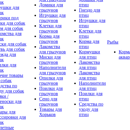
ак
Домики для
птиц
ушки для
грызунов
Гнездо для
ак
Игрушки для
птиц
рики под
грызунов
Игрушки для
ки для собак
Клетки для
птиц
м для собак
грызунов
Клетки для
омства для
Корма для
птиц
ак
грызунов
Корма для
Рыбы
ки для собак
Лакомства
птиц
вь для собак
для грызунов
Кормушки
Корма
жда для
Миски для
для птиц
аква
ак
грызунов
Лакомства
лки для
Наполнители
для птиц
ак
для грызунов
Лакомства
чие товары
Опилки для
для птиц
 собак
грызунов
Наполнители
дства по
Поилки для
для птиц
ду для собак
грызунов
Поилки для
ки /
Сено для
птиц
еноски для
грызунов
Средства по
ак
Товары для
уходу для
ары для
Хорьков
птиц
ссировки для
ак
летные