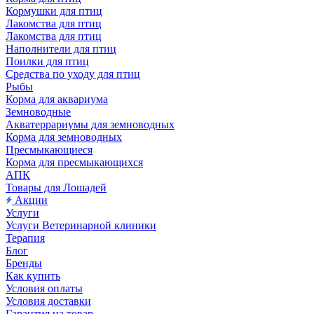
Кормушки для птиц
Лакомства для птиц
Лакомства для птиц
Наполнители для птиц
Поилки для птиц
Средства по уходу для птиц
Рыбы
Корма для аквариума
Земноводные
Акватеррариумы для земноводных
Корма для земноводных
Пресмыкающиеся
Корма для пресмыкающихся
АПК
Товары для Лошадей
Акции
Услуги
Услуги Ветеринарной клиники
Терапия
Блог
Бренды
Как купить
Условия оплаты
Условия доставки
Гарантия на товар