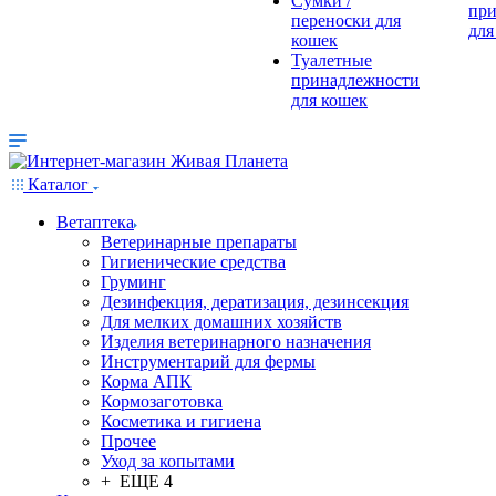
Сумки /
при
переноски для
для
кошек
Туалетные
принадлежности
для кошек
Каталог
Ветаптека
Ветеринарные препараты
Гигиенические средства
Груминг
Дезинфекция, дератизация, дезинсекция
Для мелких домашних хозяйств
Изделия ветеринарного назначения
Инструментарий для фермы
Корма АПК
Кормозаготовка
Косметика и гигиена
Прочее
Уход за копытами
+ ЕЩЕ 4