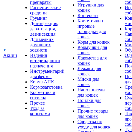
препараты
соб
Игрушки для
Гигиенические
Игр
кошек
средства
соб
Когтерезы
Груминг
Ков
Когтеточки и
Дезинфекция,
мис
игровые
дератизация,
Кор
площадки для
дезинсекция
Лак
кошек
Для мелких
соб
Корм для кошек
домашних
Мис
Кормушки для
хозяйств
Обу
кошек
Акции
Изделия
Оде
Лакомства для
ветеринарного
соб
кошек
назначения
Пои
Лежаки для
Инструментарий
соб
кошек
для фермы
Про
Миски для
Корма АПК
для
кошек
Кормозаготовка
Сре
Наполнители
Косметика и
ухо
для кошек
гигиена
Сум
Поилки для
Прочее
пер
кошек
Уход за
соб
Прочие товары
копытами
Тов
для кошек
дре
Средства по
соб
уходу для кошек
Туа