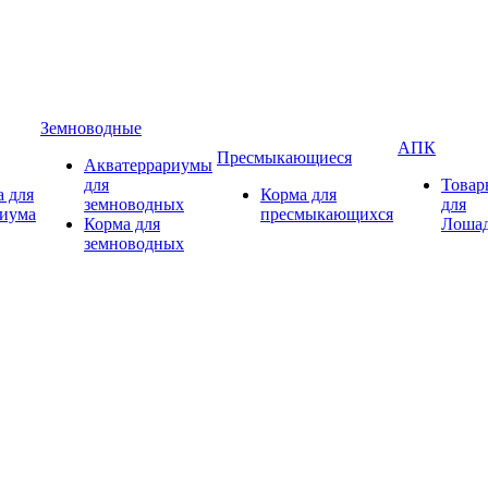
Земноводные
АПК
Пресмыкающиеся
Акватеррариумы
для
Товар
 для
Корма для
земноводных
для
риума
пресмыкающихся
Корма для
Лоша
земноводных