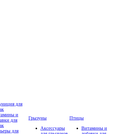
ниция для
ак
тамины и
Грызуны
Птицы
авки для
ак
Аксессуары
Витамины и
ьеры для
для грызунов
добавки для