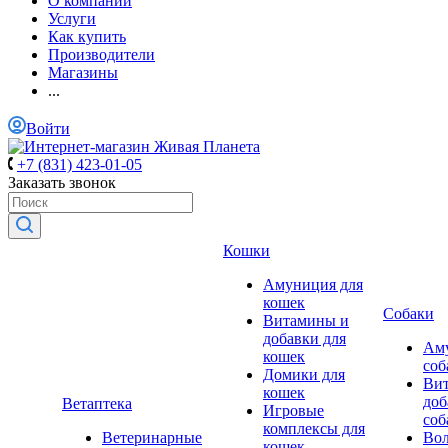
О компании
Услуги
Как купить
Производители
Магазины
...
Войти
+7 (831) 423-01-05
Заказать звонок
Кошки
Амуниция для
кошек
Собаки
Витамины и
добавки для
Аму
кошек
соб
Домики для
Ви
кошек
доб
Ветаптека
Игровые
соб
комплексы для
Ветеринарные
Вол
кошек