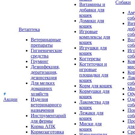
Собаки
Витамины и
добавки для
Аму
кошек
соб
Домики для
Ви
кошек
доб
Ветаптека
Игровые
соб
комплексы для
Ветеринарные
Вол
кошек
препараты
соб
Игрушки для
Гигиенические
Игр
кошек
средства
соб
Когтерезы
Груминг
Ков
Когтеточки и
Дезинфекция,
мис
игровые
дератизация,
Кор
площадки для
дезинсекция
Лак
кошек
Для мелких
соб
Корм для кошек
домашних
Мис
Кормушки для
хозяйств
Обу
кошек
Акции
Изделия
Оде
Лакомства для
ветеринарного
соб
кошек
назначения
Пои
Лежаки для
Инструментарий
соб
кошек
для фермы
Про
Миски для
Корма АПК
для
кошек
Кормозаготовка
Сре
Наполнители