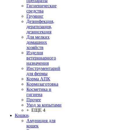
препараты
Гигиенические
средства
Груминг
Дезинфекция,
дератизация,
дезинсекция
Для мелких
домашних
хозяйств
Изделия
ветеринарного
назначения
Инструментарий
для фермы
Корма АПК
Кормозаготовка
Косметика и
гигиена
Прочее
Уход за копытами
+ ЕЩЕ 4
Кошки
Амуниция для
кошек