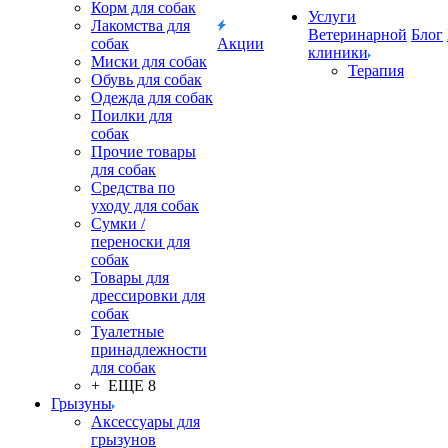
Корм для собак
Услуги
Лакомства для
Ветеринарной
Блог
собак
Акции
клиники
Миски для собак
Терапия
Обувь для собак
Одежда для собак
Поилки для
собак
Прочие товары
для собак
Средства по
уходу для собак
Сумки /
переноски для
собак
Товары для
дрессировки для
собак
Туалетные
принадлежности
для собак
+ ЕЩЕ 8
Грызуны
Аксессуары для
грызунов