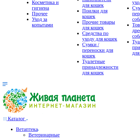
Косметика и
ухо
для кошек
гигиена
Сум
Поилки для
Прочее
пер
кошек
Уход за
соб
Прочие товары
копытами
Тов
для кошек
дре
Средства по
соб
уходу для кошек
Туа
Сумки /
при
переноски для
для
кошек
Туалетные
принадлежности
для кошек
Каталог
Ветаптека
Ветеринарные