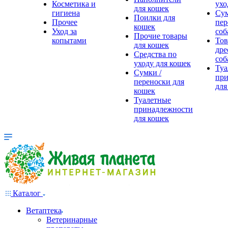
Косметика и
ухо
для кошек
гигиена
Сум
Поилки для
Прочее
пер
кошек
Уход за
соб
Прочие товары
копытами
Тов
для кошек
дре
Средства по
соб
уходу для кошек
Туа
Сумки /
при
переноски для
для
кошек
Туалетные
принадлежности
для кошек
Каталог
Ветаптека
Ветеринарные