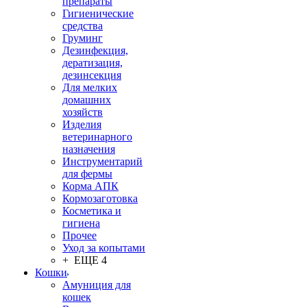
препараты
Гигиенические
средства
Груминг
Дезинфекция,
дератизация,
дезинсекция
Для мелких
домашних
хозяйств
Изделия
ветеринарного
назначения
Инструментарий
для фермы
Корма АПК
Кормозаготовка
Косметика и
гигиена
Прочее
Уход за копытами
+ ЕЩЕ 4
Кошки
Амуниция для
кошек