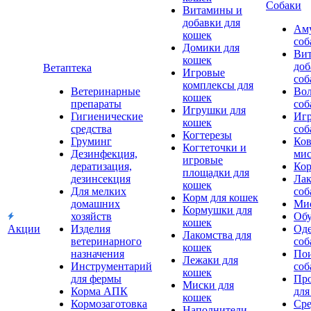
Собаки
Витамины и
добавки для
Аму
кошек
соб
Домики для
Ви
кошек
доб
Ветаптека
Игровые
соб
комплексы для
Ветеринарные
Вол
кошек
препараты
соб
Игрушки для
Гигиенические
Игр
кошек
средства
соб
Когтерезы
Груминг
Ков
Когтеточки и
Дезинфекция,
мис
игровые
дератизация,
Кор
площадки для
дезинсекция
Лак
кошек
Для мелких
соб
Корм для кошек
домашних
Мис
Кормушки для
хозяйств
Обу
кошек
Акции
Изделия
Оде
Лакомства для
ветеринарного
соб
кошек
назначения
Пои
Лежаки для
Инструментарий
соб
кошек
для фермы
Про
Миски для
Корма АПК
для
кошек
Кормозаготовка
Сре
Наполнители