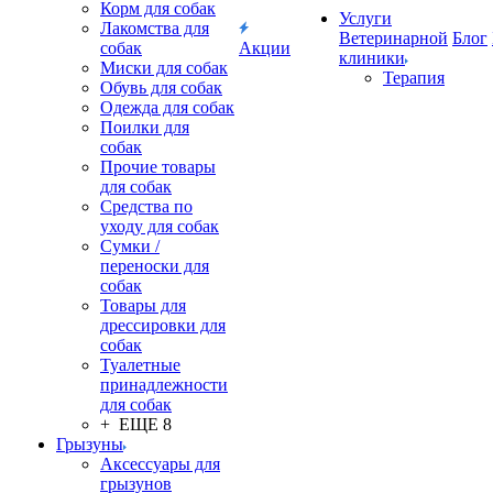
Корм для собак
Услуги
Лакомства для
Ветеринарной
Блог
собак
Акции
клиники
Миски для собак
Терапия
Обувь для собак
Одежда для собак
Поилки для
собак
Прочие товары
для собак
Средства по
уходу для собак
Сумки /
переноски для
собак
Товары для
дрессировки для
собак
Туалетные
принадлежности
для собак
+ ЕЩЕ 8
Грызуны
Аксессуары для
грызунов