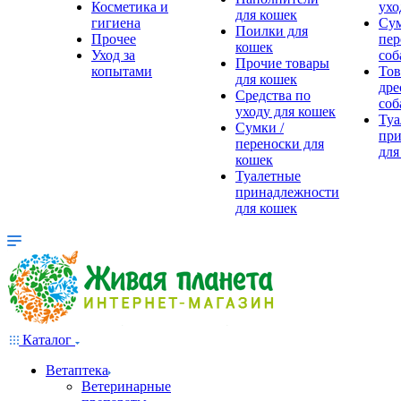
Косметика и
ухо
для кошек
гигиена
Сум
Поилки для
Прочее
пер
кошек
Уход за
соб
Прочие товары
копытами
Тов
для кошек
дре
Средства по
соб
уходу для кошек
Туа
Сумки /
при
переноски для
для
кошек
Туалетные
принадлежности
для кошек
Каталог
Ветаптека
Ветеринарные