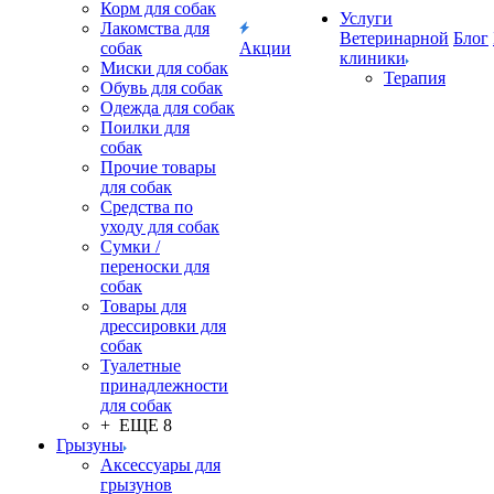
Корм для собак
Услуги
Лакомства для
Ветеринарной
Блог
собак
Акции
клиники
Миски для собак
Терапия
Обувь для собак
Одежда для собак
Поилки для
собак
Прочие товары
для собак
Средства по
уходу для собак
Сумки /
переноски для
собак
Товары для
дрессировки для
собак
Туалетные
принадлежности
для собак
+ ЕЩЕ 8
Грызуны
Аксессуары для
грызунов