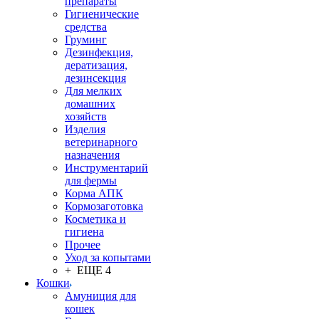
препараты
Гигиенические
средства
Груминг
Дезинфекция,
дератизация,
дезинсекция
Для мелких
домашних
хозяйств
Изделия
ветеринарного
назначения
Инструментарий
для фермы
Корма АПК
Кормозаготовка
Косметика и
гигиена
Прочее
Уход за копытами
+ ЕЩЕ 4
Кошки
Амуниция для
кошек