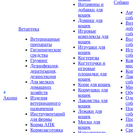
Собаки
Витамины и
добавки для
Аму
кошек
соб
Домики для
Ви
кошек
доб
Ветаптека
Игровые
соб
комплексы для
Ветеринарные
Вол
кошек
препараты
соб
Игрушки для
Гигиенические
Игр
кошек
средства
соб
Когтерезы
Груминг
Ков
Когтеточки и
Дезинфекция,
мис
игровые
дератизация,
Кор
площадки для
дезинсекция
Лак
кошек
Для мелких
соб
Корм для кошек
домашних
Мис
Кормушки для
хозяйств
Обу
кошек
Акции
Изделия
Оде
Лакомства для
ветеринарного
соб
кошек
назначения
Пои
Лежаки для
Инструментарий
соб
кошек
для фермы
Про
Миски для
Корма АПК
для
кошек
Кормозаготовка
Сре
Наполнители