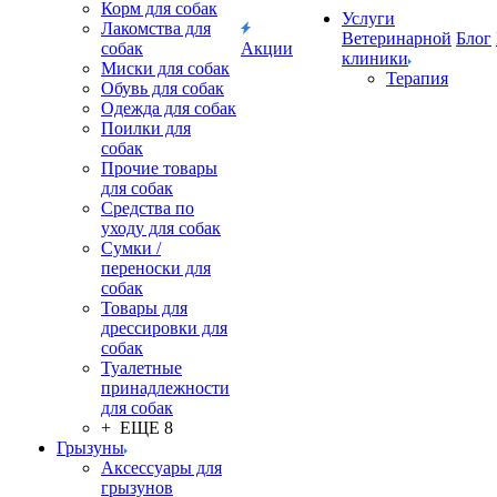
Корм для собак
Услуги
Лакомства для
Ветеринарной
Блог
собак
Акции
клиники
Миски для собак
Терапия
Обувь для собак
Одежда для собак
Поилки для
собак
Прочие товары
для собак
Средства по
уходу для собак
Сумки /
переноски для
собак
Товары для
дрессировки для
собак
Туалетные
принадлежности
для собак
+ ЕЩЕ 8
Грызуны
Аксессуары для
грызунов