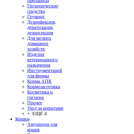
препараты
Гигиенические
средства
Груминг
Дезинфекция,
дератизация,
дезинсекция
Для мелких
домашних
хозяйств
Изделия
ветеринарного
назначения
Инструментарий
для фермы
Корма АПК
Кормозаготовка
Косметика и
гигиена
Прочее
Уход за копытами
+ ЕЩЕ 4
Кошки
Амуниция для
кошек