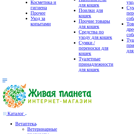
Косметика и
ухо
для кошек
гигиена
Сум
Поилки для
Прочее
пер
кошек
Уход за
соб
Прочие товары
копытами
Тов
для кошек
дре
Средства по
соб
уходу для кошек
Туа
Сумки /
при
переноски для
для
кошек
Туалетные
принадлежности
для кошек
Каталог
Ветаптека
Ветеринарные