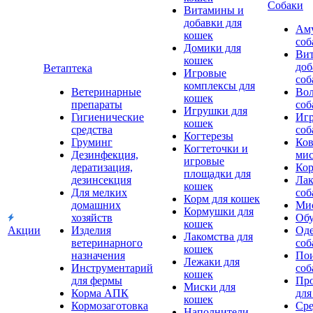
Собаки
Витамины и
добавки для
Аму
кошек
соб
Домики для
Ви
кошек
доб
Ветаптека
Игровые
соб
комплексы для
Ветеринарные
Вол
кошек
препараты
соб
Игрушки для
Гигиенические
Игр
кошек
средства
соб
Когтерезы
Груминг
Ков
Когтеточки и
Дезинфекция,
мис
игровые
дератизация,
Кор
площадки для
дезинсекция
Лак
кошек
Для мелких
соб
Корм для кошек
домашних
Мис
Кормушки для
хозяйств
Обу
кошек
Акции
Изделия
Оде
Лакомства для
ветеринарного
соб
кошек
назначения
Пои
Лежаки для
Инструментарий
соб
кошек
для фермы
Про
Миски для
Корма АПК
для
кошек
Кормозаготовка
Сре
Наполнители