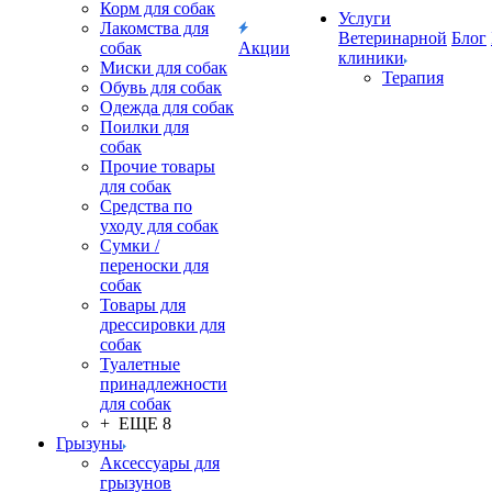
Корм для собак
Услуги
Лакомства для
Ветеринарной
Блог
собак
Акции
клиники
Миски для собак
Терапия
Обувь для собак
Одежда для собак
Поилки для
собак
Прочие товары
для собак
Средства по
уходу для собак
Сумки /
переноски для
собак
Товары для
дрессировки для
собак
Туалетные
принадлежности
для собак
+ ЕЩЕ 8
Грызуны
Аксессуары для
грызунов