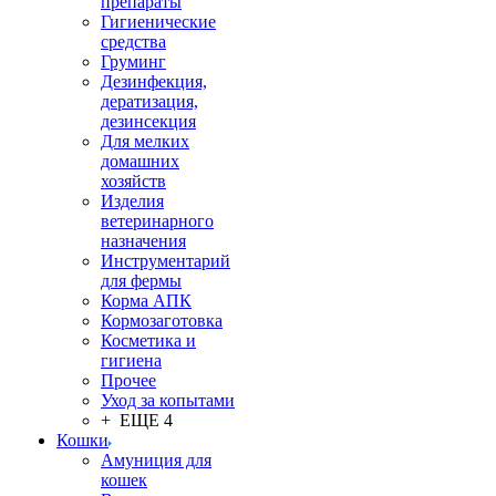
препараты
Гигиенические
средства
Груминг
Дезинфекция,
дератизация,
дезинсекция
Для мелких
домашних
хозяйств
Изделия
ветеринарного
назначения
Инструментарий
для фермы
Корма АПК
Кормозаготовка
Косметика и
гигиена
Прочее
Уход за копытами
+ ЕЩЕ 4
Кошки
Амуниция для
кошек