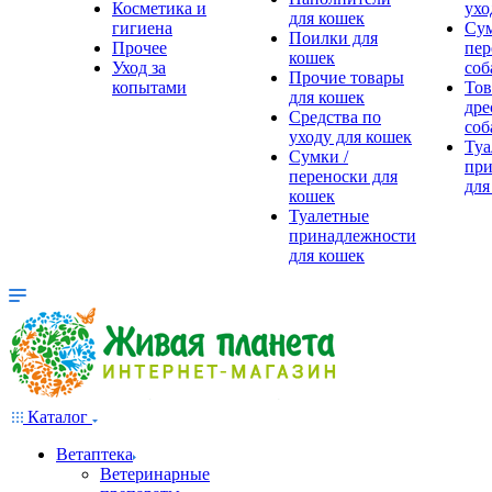
Косметика и
ухо
для кошек
гигиена
Сум
Поилки для
Прочее
пер
кошек
Уход за
соб
Прочие товары
копытами
Тов
для кошек
дре
Средства по
соб
уходу для кошек
Туа
Сумки /
при
переноски для
для
кошек
Туалетные
принадлежности
для кошек
Каталог
Ветаптека
Ветеринарные