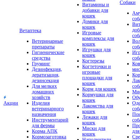
Собаки
Витамины и
добавки для
Аму
кошек
соб
Домики для
Ви
кошек
доб
Ветаптека
Игровые
соб
комплексы для
Ветеринарные
Вол
кошек
препараты
соб
Игрушки для
Гигиенические
Игр
кошек
средства
соб
Когтерезы
Груминг
Ков
Когтеточки и
Дезинфекция,
мис
игровые
дератизация,
Кор
площадки для
дезинсекция
Лак
кошек
Для мелких
соб
Корм для кошек
домашних
Мис
Кормушки для
хозяйств
Обу
кошек
Акции
Изделия
Оде
Лакомства для
ветеринарного
соб
кошек
назначения
Пои
Лежаки для
Инструментарий
соб
кошек
для фермы
Про
Миски для
Корма АПК
для
кошек
Кормозаготовка
Сре
Наполнители