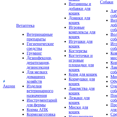
Собаки
Витамины и
добавки для
Аму
кошек
соб
Домики для
Ви
кошек
доб
Ветаптека
Игровые
соб
комплексы для
Ветеринарные
Вол
кошек
препараты
соб
Игрушки для
Гигиенические
Игр
кошек
средства
соб
Когтерезы
Груминг
Ков
Когтеточки и
Дезинфекция,
мис
игровые
дератизация,
Кор
площадки для
дезинсекция
Лак
кошек
Для мелких
соб
Корм для кошек
домашних
Мис
Кормушки для
хозяйств
Обу
кошек
Акции
Изделия
Оде
Лакомства для
ветеринарного
соб
кошек
назначения
Пои
Лежаки для
Инструментарий
соб
кошек
для фермы
Про
Миски для
Корма АПК
для
кошек
Кормозаготовка
Сре
Наполнители