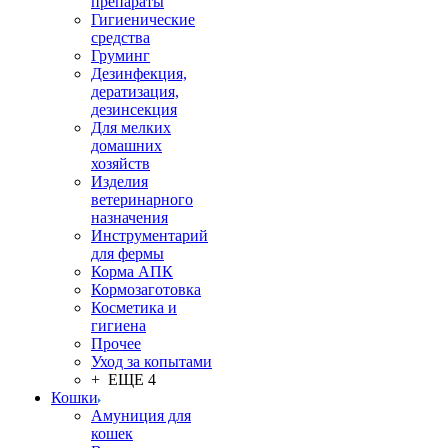
препараты
Гигиенические
средства
Груминг
Дезинфекция,
дератизация,
дезинсекция
Для мелких
домашних
хозяйств
Изделия
ветеринарного
назначения
Инструментарий
для фермы
Корма АПК
Кормозаготовка
Косметика и
гигиена
Прочее
Уход за копытами
+ ЕЩЕ 4
Кошки
Амуниция для
кошек