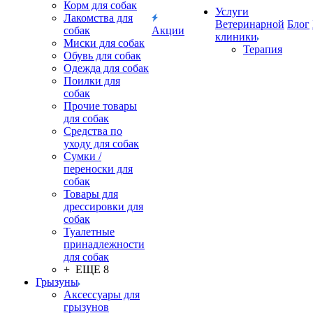
Корм для собак
Услуги
Лакомства для
Ветеринарной
Блог
собак
Акции
клиники
Миски для собак
Терапия
Обувь для собак
Одежда для собак
Поилки для
собак
Прочие товары
для собак
Средства по
уходу для собак
Сумки /
переноски для
собак
Товары для
дрессировки для
собак
Туалетные
принадлежности
для собак
+ ЕЩЕ 8
Грызуны
Аксессуары для
грызунов