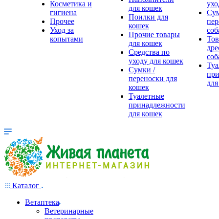
Косметика и
ухо
для кошек
гигиена
Сум
Поилки для
Прочее
пер
кошек
Уход за
соб
Прочие товары
копытами
Тов
для кошек
дре
Средства по
соб
уходу для кошек
Туа
Сумки /
при
переноски для
для
кошек
Туалетные
принадлежности
для кошек
Каталог
Ветаптека
Ветеринарные