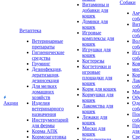
Собаки
Витамины и
добавки для
Аму
кошек
соб
Домики для
Ви
кошек
доб
Ветаптека
Игровые
соб
комплексы для
Ветеринарные
Вол
кошек
препараты
соб
Игрушки для
Гигиенические
Игр
кошек
средства
соб
Когтерезы
Груминг
Ков
Когтеточки и
Дезинфекция,
мис
игровые
дератизация,
Кор
площадки для
дезинсекция
Лак
кошек
Для мелких
соб
Корм для кошек
домашних
Мис
Кормушки для
хозяйств
Обу
кошек
Акции
Изделия
Оде
Лакомства для
ветеринарного
соб
кошек
назначения
Пои
Лежаки для
Инструментарий
соб
кошек
для фермы
Про
Миски для
Корма АПК
для
кошек
Кормозаготовка
Сре
Наполнители