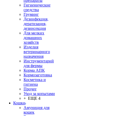
препараты
Гигиенические
средства
Груминг
Дезинфекция,
дератизация,
дезинсекция
Для мелких
домашних
хозяйств
Изделия
ветеринарного
назначения
Инструментарий
для фермы
Корма АПК
Кормозаготовка
Косметика и
гигиена
Прочее
Уход за копытами
+ ЕЩЕ 4
Кошки
Амуниция для
кошек