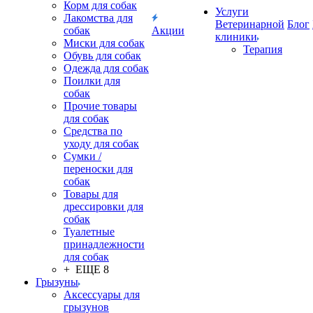
Корм для собак
Услуги
Лакомства для
Ветеринарной
Блог
собак
Акции
клиники
Миски для собак
Терапия
Обувь для собак
Одежда для собак
Поилки для
собак
Прочие товары
для собак
Средства по
уходу для собак
Сумки /
переноски для
собак
Товары для
дрессировки для
собак
Туалетные
принадлежности
для собак
+ ЕЩЕ 8
Грызуны
Аксессуары для
грызунов