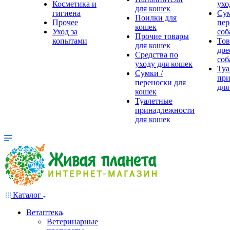
Косметика и
ухо
для кошек
гигиена
Сум
Поилки для
Прочее
пер
кошек
Уход за
соб
Прочие товары
копытами
Тов
для кошек
дре
Средства по
соб
уходу для кошек
Туа
Сумки /
при
переноски для
для
кошек
Туалетные
принадлежности
для кошек
Каталог
Ветаптека
Ветеринарные