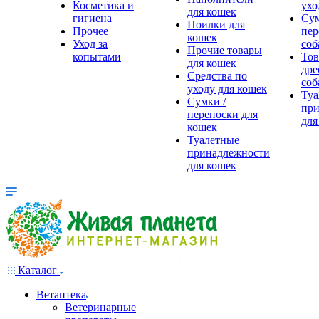
Косметика и
ухо
для кошек
гигиена
Сум
Поилки для
Прочее
пер
кошек
Уход за
соб
Прочие товары
копытами
Тов
для кошек
дре
Средства по
соб
уходу для кошек
Туа
Сумки /
при
переноски для
для
кошек
Туалетные
принадлежности
для кошек
Каталог
Ветаптека
Ветеринарные