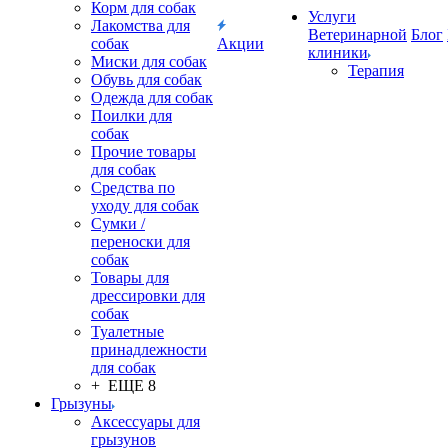
Корм для собак
Услуги
Лакомства для
Ветеринарной
Блог
собак
Акции
клиники
Миски для собак
Терапия
Обувь для собак
Одежда для собак
Поилки для
собак
Прочие товары
для собак
Средства по
уходу для собак
Сумки /
переноски для
собак
Товары для
дрессировки для
собак
Туалетные
принадлежности
для собак
+ ЕЩЕ 8
Грызуны
Аксессуары для
грызунов