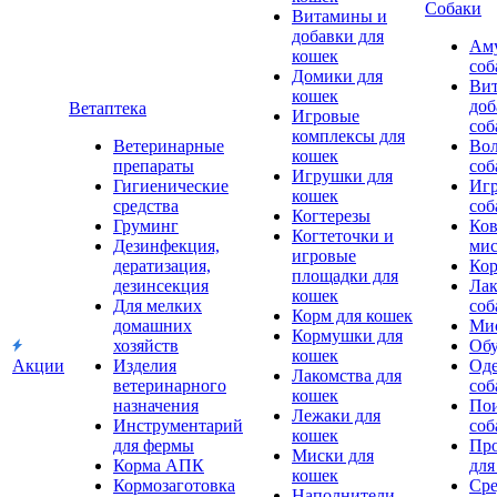
Собаки
Витамины и
добавки для
Аму
кошек
соб
Домики для
Ви
кошек
доб
Ветаптека
Игровые
соб
комплексы для
Ветеринарные
Вол
кошек
препараты
соб
Игрушки для
Гигиенические
Игр
кошек
средства
соб
Когтерезы
Груминг
Ков
Когтеточки и
Дезинфекция,
мис
игровые
дератизация,
Кор
площадки для
дезинсекция
Лак
кошек
Для мелких
соб
Корм для кошек
домашних
Мис
Кормушки для
хозяйств
Обу
кошек
Акции
Изделия
Оде
Лакомства для
ветеринарного
соб
кошек
назначения
Пои
Лежаки для
Инструментарий
соб
кошек
для фермы
Про
Миски для
Корма АПК
для
кошек
Кормозаготовка
Сре
Наполнители