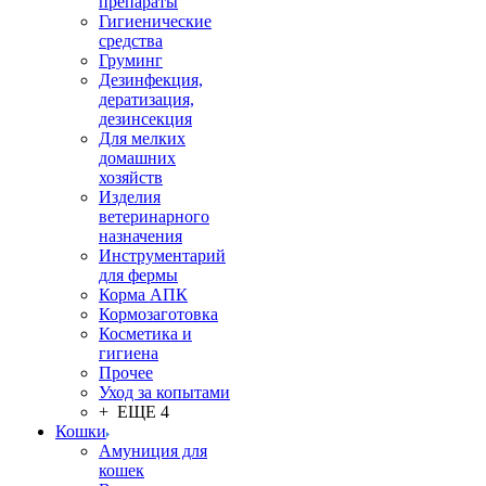
препараты
Гигиенические
средства
Груминг
Дезинфекция,
дератизация,
дезинсекция
Для мелких
домашних
хозяйств
Изделия
ветеринарного
назначения
Инструментарий
для фермы
Корма АПК
Кормозаготовка
Косметика и
гигиена
Прочее
Уход за копытами
+ ЕЩЕ 4
Кошки
Амуниция для
кошек