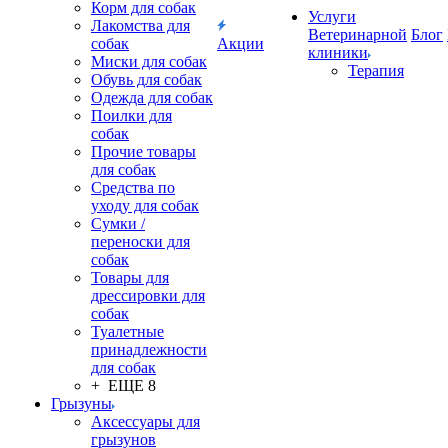
Корм для собак
Услуги
Лакомства для
Ветеринарной
Блог
собак
Акции
клиники
Миски для собак
Терапия
Обувь для собак
Одежда для собак
Поилки для
собак
Прочие товары
для собак
Средства по
уходу для собак
Сумки /
переноски для
собак
Товары для
дрессировки для
собак
Туалетные
принадлежности
для собак
+ ЕЩЕ 8
Грызуны
Аксессуары для
грызунов