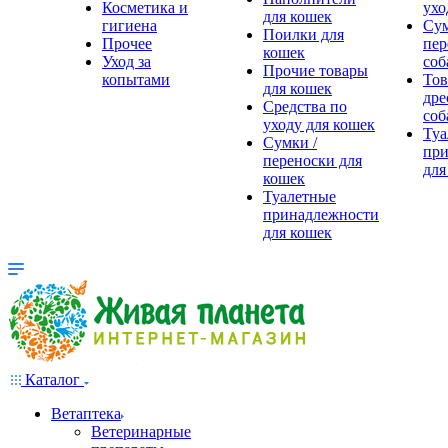
Косметика и
ухо
для кошек
гигиена
Сум
Поилки для
Прочее
пер
кошек
Уход за
соб
Прочие товары
копытами
Тов
для кошек
дре
Средства по
соб
уходу для кошек
Туа
Сумки /
при
переноски для
для
кошек
Туалетные
принадлежности
для кошек
Каталог
Ветаптека
Ветеринарные