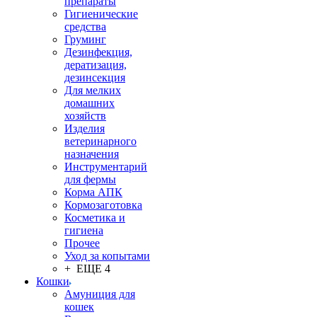
препараты
Гигиенические
средства
Груминг
Дезинфекция,
дератизация,
дезинсекция
Для мелких
домашних
хозяйств
Изделия
ветеринарного
назначения
Инструментарий
для фермы
Корма АПК
Кормозаготовка
Косметика и
гигиена
Прочее
Уход за копытами
+ ЕЩЕ 4
Кошки
Амуниция для
кошек