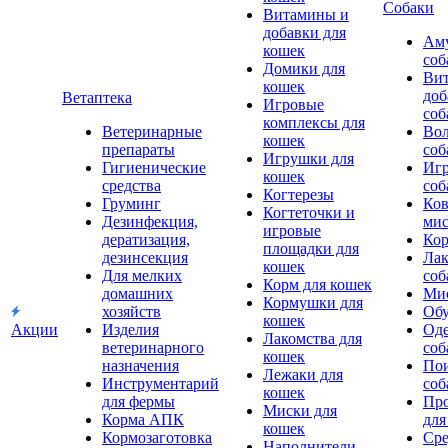
Собаки
Витамины и
добавки для
Аму
кошек
соб
Домики для
Ви
кошек
доб
Ветаптека
Игровые
соб
комплексы для
Ветеринарные
Вол
кошек
препараты
соб
Игрушки для
Гигиенические
Игр
кошек
средства
соб
Когтерезы
Груминг
Ков
Когтеточки и
Дезинфекция,
мис
игровые
дератизация,
Кор
площадки для
дезинсекция
Лак
кошек
Для мелких
соб
Корм для кошек
домашних
Мис
Кормушки для
хозяйств
Обу
кошек
Акции
Изделия
Оде
Лакомства для
ветеринарного
соб
кошек
назначения
Пои
Лежаки для
Инструментарий
соб
кошек
для фермы
Про
Миски для
Корма АПК
для
кошек
Кормозаготовка
Сре
Наполнители