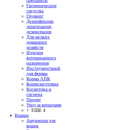
препараты
Гигиенические
средства
Груминг
Дезинфекция,
дератизация,
дезинсекция
Для мелких
домашних
хозяйств
Изделия
ветеринарного
назначения
Инструментарий
для фермы
Корма АПК
Кормозаготовка
Косметика и
гигиена
Прочее
Уход за копытами
+ ЕЩЕ 4
Кошки
Амуниция для
кошек