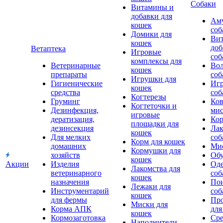
Собаки
Витамины и
добавки для
Аму
кошек
соб
Домики для
Ви
кошек
доб
Ветаптека
Игровые
соб
комплексы для
Ветеринарные
Вол
кошек
препараты
соб
Игрушки для
Гигиенические
Игр
кошек
средства
соб
Когтерезы
Груминг
Ков
Когтеточки и
Дезинфекция,
мис
игровые
дератизация,
Кор
площадки для
дезинсекция
Лак
кошек
Для мелких
соб
Корм для кошек
домашних
Мис
Кормушки для
хозяйств
Обу
кошек
Акции
Изделия
Оде
Лакомства для
ветеринарного
соб
кошек
назначения
Пои
Лежаки для
Инструментарий
соб
кошек
для фермы
Про
Миски для
Корма АПК
для
кошек
Кормозаготовка
Сре
Наполнители