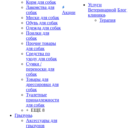
Корм для собак
Услуги
Лакомства для
Ветеринарной
Блог
собак
Акции
клиники
Миски для собак
Терапия
Обувь для собак
Одежда для собак
Поилки для
собак
Прочие товары
для собак
Средства по
уходу для собак
Сумки /
переноски для
собак
Товары для
дрессировки для
собак
Туалетные
принадлежности
для собак
+ ЕЩЕ 8
Грызуны
Аксессуары для
грызунов