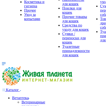
Косметика и
ухо
для кошек
гигиена
Сум
Поилки для
Прочее
пер
кошек
Уход за
соб
Прочие товары
копытами
Тов
для кошек
дре
Средства по
соб
уходу для кошек
Туа
Сумки /
при
переноски для
для
кошек
Туалетные
принадлежности
для кошек
Каталог
Ветаптека
Ветеринарные